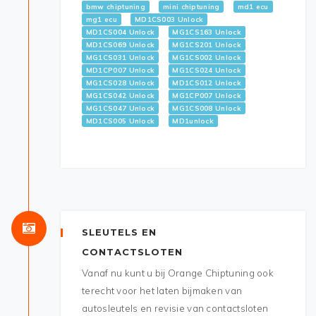
bmw chiptuning
mini chiptuning
md1 ecu
mg1 ecu
MD1CS003 Unlock
MD1CS004 Unlock
MG1CS163 Unlock
MD1CS069 Unlock
MG1CS201 Unlock
MG1CS031 Unlock
MG1CS002 Unlock
MD1CP007 Unlock
MG1CS024 Unlock
MG1CS028 Unlock
MD1CS012 Unlock
MG1CS042 Unlock
MG1CP007 Unlock
MG1CS047 Unlock
MG1CS008 Unlock
MD1CS005 Unlock
MD1unlock
SLEUTELS EN
CONTACTSLOTEN
Vanaf nu kunt u bij Orange Chiptuning ook
terecht voor het laten bijmaken van
autosleutels en revisie van contactsloten