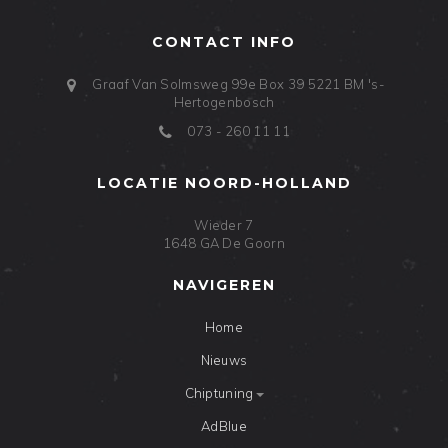
CONTACT INFO
Graaf Van Solmsweg 99e Box 39
5221 BM
's-
Hertogenbosch
073 - 260 11 11
LOCATIE NOORD-HOLLAND
Wieder 7
1648 GA De Goorn
NAVIGEREN
Home
Nieuws
Chiptuning
AdBlue