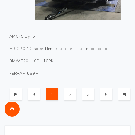
AMG45 Dyno
MB CPC-NG speed limiter torque limiter modification
BMW F20 116D 116PK
FERRARI 599 F
1
2
3