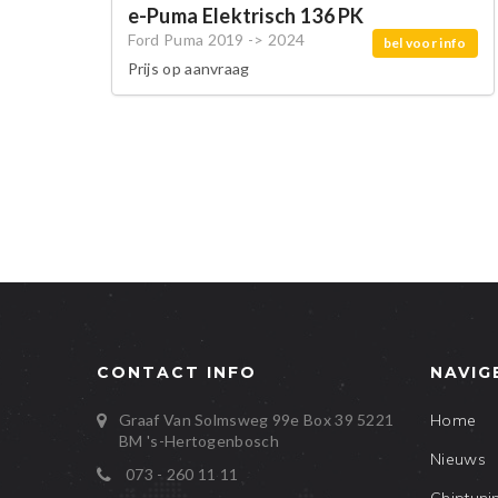
e-Puma Elektrisch 136 PK
Ford Puma 2019 -> 2024
bel voor info
Prijs op aanvraag
CONTACT INFO
NAVIG
Graaf Van Solmsweg 99e Box 39
5221
Home
BM
's-Hertogenbosch
Nieuws
073 - 260 11 11