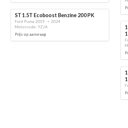
M
P
ST 1.5T Ecoboost Benzine 200 PK
Ford Puma 2019 -> 2024
1
Motorcode: YZJA
1
Prijs op aanvraag
F
M
P
1
1
F
P