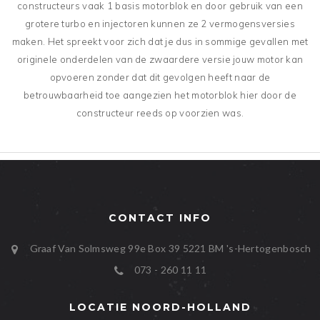
constructeurs vaak 1 basis motorblok en door gebruik van een
grotere turbo en injectoren kunnen ze 2 vermogensversies
maken. Het spreekt voor zich dat je dus in sommige gevallen met
originele onderdelen van de zwaardere versie jouw motor kan
opvoeren zonder dat dit gevolgen heeft naar de
betrouwbaarheid toe aangezien het motorblok hier door de
constructeur reeds op voorzien was.
CONTACT INFO
Graaf Van Solmsweg 99e Box 39
5221 BM
's-Hertogenbosch
073 - 260 11 11
LOCATIE NOORD-HOLLAND