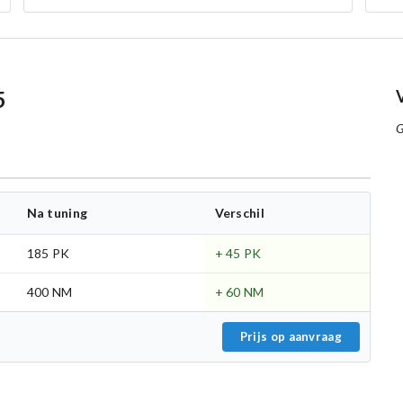
5
G
Na tuning
Verschil
185 PK
+ 45 PK
400 NM
+ 60 NM
Prijs op aanvraag