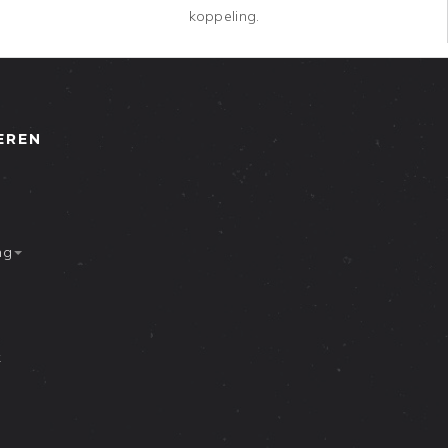
koppeling.
EREN
ng
k