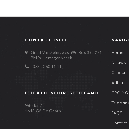
CONTACT INFO
NAVIG
Graaf Van Solmsweg 99e Box 39
5221
Home
BM
's-Hertogenbosch
Nieuws
073 - 260 11 11
Chiptuni
AdBlue
CPC-NG
LOCATIE NOORD-HOLLAND
Testban
Wieder 7
1648 GA De Goorn
FAQS
Contact