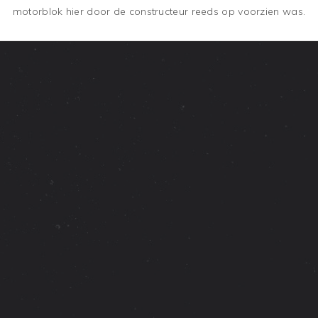
motorblok hier door de constructeur reeds op voorzien was.