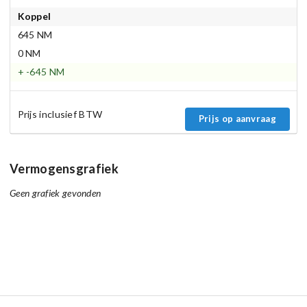
Koppel
645 NM
0 NM
+ -645 NM
Prijs inclusief BTW
Prijs op aanvraag
Vermogensgrafiek
Geen grafiek gevonden