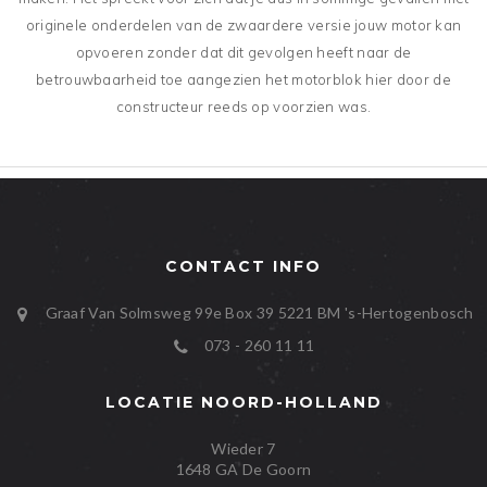
originele onderdelen van de zwaardere versie jouw motor kan
opvoeren zonder dat dit gevolgen heeft naar de
betrouwbaarheid toe aangezien het motorblok hier door de
constructeur reeds op voorzien was.
CONTACT INFO
Graaf Van Solmsweg 99e Box 39
5221 BM
's-Hertogenbosch
073 - 260 11 11
LOCATIE NOORD-HOLLAND
Wieder 7
1648 GA De Goorn