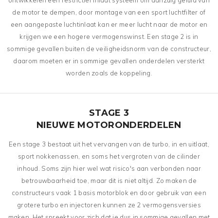
ontwikkelen een restrictief inlaat systeem om aanzuig geluid van
de motor te dempen, door montage van een sport luchtfilter of
een aangepaste luchtinlaat kan er meer lucht naar de motor en
krijgen we een hogere vermogenswinst. Een stage 2 is in
sommige gevallen buiten de veiligheidsnorm van de constructeur,
daarom moeten er in sommige gevallen onderdelen versterkt
worden zoals de koppeling.
STAGE 3
NIEUWE MOTORONDERDELEN
Een stage 3 bestaat uit het vervangen van de turbo, in en uitlaat,
sport nokkenassen, en soms het vergroten van de cilinder
inhoud. Soms zijn hier wel wat risico's aan verbonden naar
betrouwbaarheid toe, maar dit is niet altijd. Zo maken de
constructeurs vaak 1 basis motorblok en door gebruik van een
grotere turbo en injectoren kunnen ze 2 vermogensversies
maken. Het spreekt voor zich dat je dus in sommige gevallen met