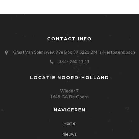
CONTACT INFO
Graaf Van Solmsweg 99e Box 39
5221 BM
's-Hertogenbosch
073 - 260 11 11
LOCATIE NOORD-HOLLAND
Wieder 7
1648 GA De Goorn
NAVIGEREN
Home
Nieuws