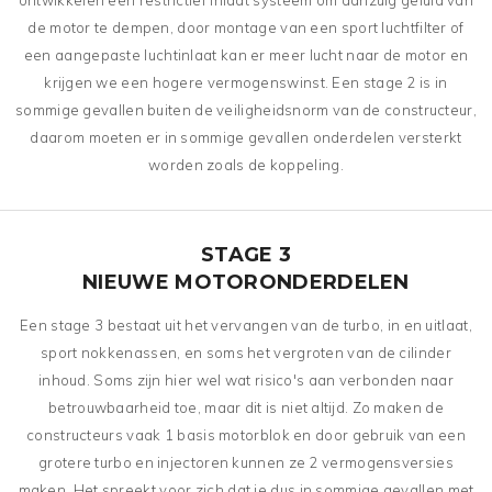
ontwikkelen een restrictief inlaat systeem om aanzuig geluid van
de motor te dempen, door montage van een sport luchtfilter of
een aangepaste luchtinlaat kan er meer lucht naar de motor en
krijgen we een hogere vermogenswinst. Een stage 2 is in
sommige gevallen buiten de veiligheidsnorm van de constructeur,
daarom moeten er in sommige gevallen onderdelen versterkt
worden zoals de koppeling.
STAGE 3
NIEUWE MOTORONDERDELEN
Een stage 3 bestaat uit het vervangen van de turbo, in en uitlaat,
sport nokkenassen, en soms het vergroten van de cilinder
inhoud. Soms zijn hier wel wat risico's aan verbonden naar
betrouwbaarheid toe, maar dit is niet altijd. Zo maken de
constructeurs vaak 1 basis motorblok en door gebruik van een
grotere turbo en injectoren kunnen ze 2 vermogensversies
maken. Het spreekt voor zich dat je dus in sommige gevallen met