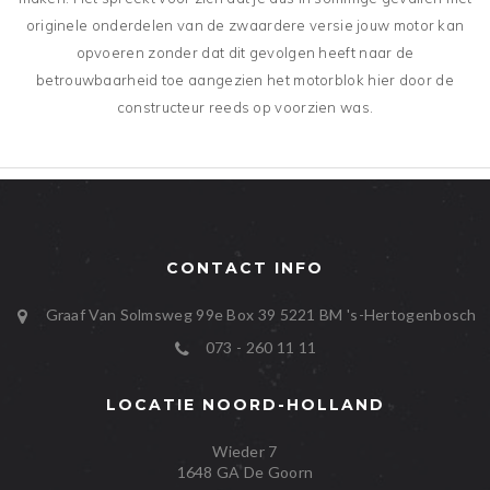
originele onderdelen van de zwaardere versie jouw motor kan
opvoeren zonder dat dit gevolgen heeft naar de
betrouwbaarheid toe aangezien het motorblok hier door de
constructeur reeds op voorzien was.
CONTACT INFO
Graaf Van Solmsweg 99e Box 39
5221 BM
's-Hertogenbosch
073 - 260 11 11
LOCATIE NOORD-HOLLAND
Wieder 7
1648 GA De Goorn