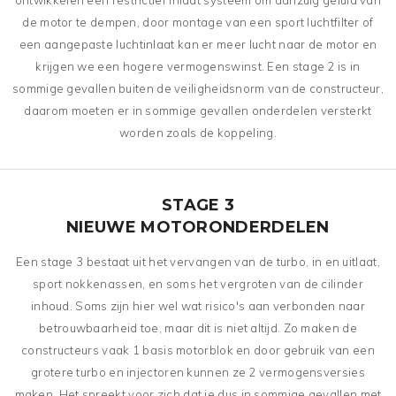
ontwikkelen een restrictief inlaat systeem om aanzuig geluid van
de motor te dempen, door montage van een sport luchtfilter of
een aangepaste luchtinlaat kan er meer lucht naar de motor en
krijgen we een hogere vermogenswinst. Een stage 2 is in
sommige gevallen buiten de veiligheidsnorm van de constructeur,
daarom moeten er in sommige gevallen onderdelen versterkt
worden zoals de koppeling.
STAGE 3
NIEUWE MOTORONDERDELEN
Een stage 3 bestaat uit het vervangen van de turbo, in en uitlaat,
sport nokkenassen, en soms het vergroten van de cilinder
inhoud. Soms zijn hier wel wat risico's aan verbonden naar
betrouwbaarheid toe, maar dit is niet altijd. Zo maken de
constructeurs vaak 1 basis motorblok en door gebruik van een
grotere turbo en injectoren kunnen ze 2 vermogensversies
maken. Het spreekt voor zich dat je dus in sommige gevallen met