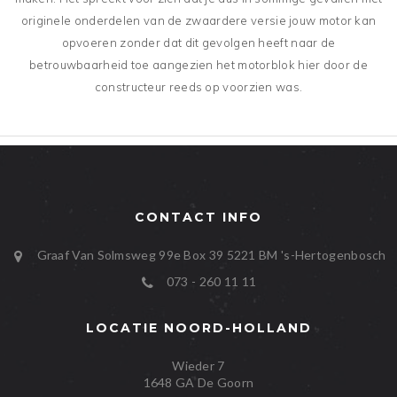
originele onderdelen van de zwaardere versie jouw motor kan
opvoeren zonder dat dit gevolgen heeft naar de
betrouwbaarheid toe aangezien het motorblok hier door de
constructeur reeds op voorzien was.
CONTACT INFO
Graaf Van Solmsweg 99e Box 39
5221 BM
's-Hertogenbosch
073 - 260 11 11
LOCATIE NOORD-HOLLAND
Wieder 7
1648 GA De Goorn